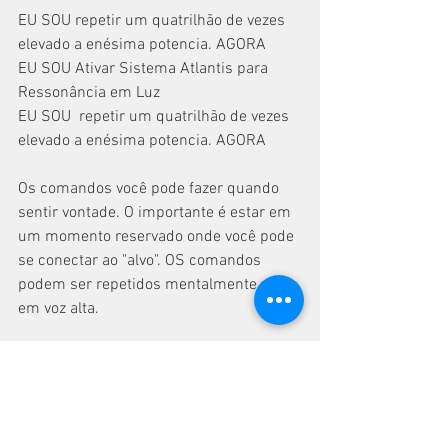
EU SOU repetir um quatrilhão de vezes 
elevado a enésima potencia. AGORA
EU SOU Ativar Sistema Atlantis para 
Ressonância em Luz
EU SOU  repetir um quatrilhão de vezes 
elevado a enésima potencia. AGORA
Os comandos você pode fazer quando 
sentir vontade. O importante é estar em 
um momento reservado onde você pode 
se conectar ao "alvo". OS comandos 
podem ser repetidos mentalmente ou 
em voz alta.
Durante uma caminhada ou na natureza 
é ótimo!  Eu sempre faço. Se bem que 
eu já memorizei os comandos. Mas você 
que está iniciando agora, vai precisar da 