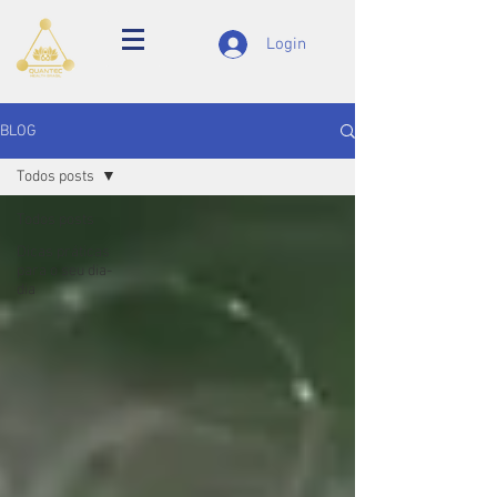
Login
BLOG
Todos posts
Todos posts
Dicas práticas
para o seu dia-
dia