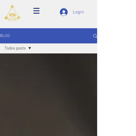
Login
BLOG
Todos posts
Todos posts
Dicas práticas
para o seu dia-
dia