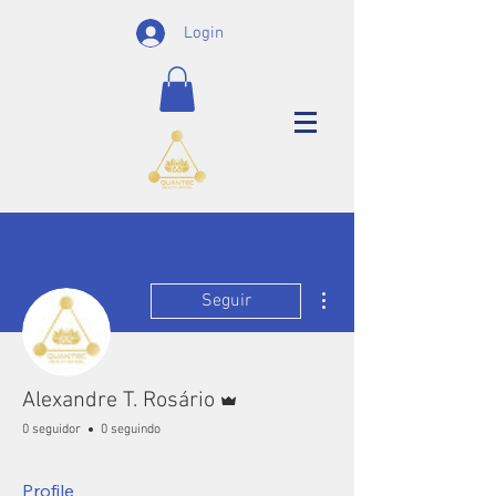
Login
Mais ações
Seguir
Administrador
Alexandre T. Rosário
0 seguidor
0 seguindo
Profile