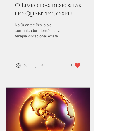
O Livro das respostas
no Quantec, o seu
conselheiro
No Quantec Pro, o bio-
comunicador alemão para
terapia vibracional existe
uma biblioteca que me
agrada muito quando
aparece ou é utilizado...
68
0
1