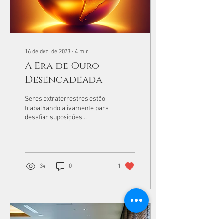
16 de dez. de 2023
∙
4
min
A Era de Ouro
Desencadeada
Seres extraterrestres estão
trabalhando ativamente para
desafiar suposições
arraigadas e ampliar os
limites do que os humanos
percebem...
34
0
1